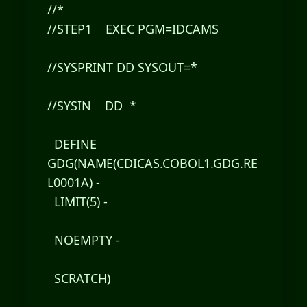
//*
//STEP1 EXEC PGM=IDCAMS
//SYSPRINT DD SYSOUT=*
//SYSIN DD *
DEFINE
GDG(NAME(CDICAS.COBOL1.GDG.RE
L0001A) -
LIMIT(5) -
NOEMPTY -
SCRATCH)