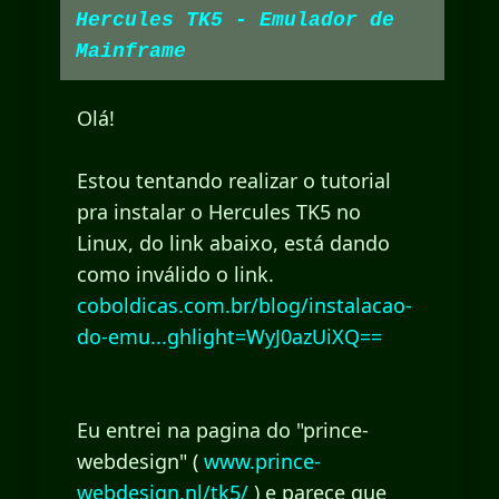
Hercules TK5 - Emulador de
Mainframe
Olá!
Estou tentando realizar o tutorial
pra instalar o Hercules TK5 no
Linux, do link abaixo, está dando
como inválido o link.
coboldicas.com.br/blog/instalacao-
do-emu...ghlight=WyJ0azUiXQ==
Eu entrei na pagina do "prince-
webdesign" (
www.prince-
webdesign.nl/tk5/
) e parece que