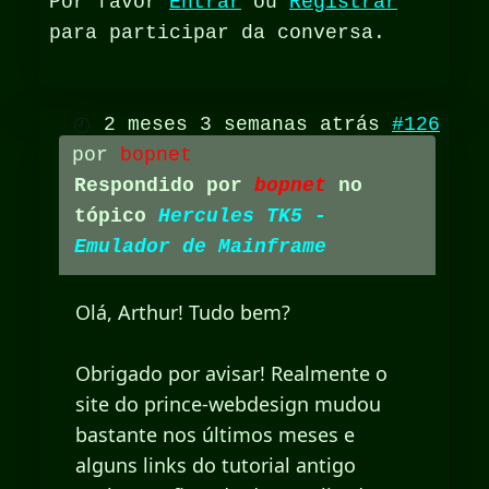
Por favor
Entrar
ou
Registrar
para participar da conversa.
2 meses 3 semanas atrás
#126
por
bopnet
Respondido por
bopnet
no
tópico
Hercules TK5 -
Emulador de Mainframe
Olá, Arthur! Tudo bem?
Obrigado por avisar! Realmente o
site do prince-webdesign mudou
bastante nos últimos meses e
alguns links do tutorial antigo