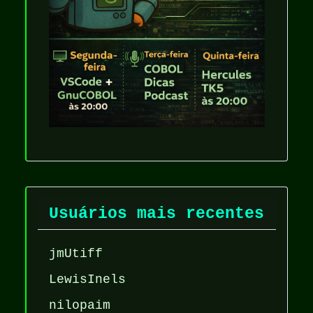
Usuários mais recentes
jmUtiff
LewisInels
nilopaim