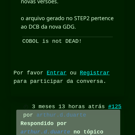
novas versões.
o arquivo gerado no STEP2 pertence
ao DCB da nova GDG.
COBOL is not DEAD!
Por favor
Entrar
ou
Registrar
para participar da conversa.
3 meses 13 horas atrás
#125
por
arthur.d.duarte
Respondido por
arthur.d.duarte
no tópico