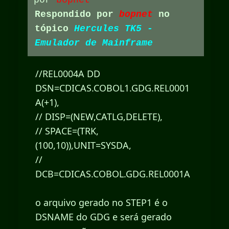
por
bopnet
Respondido por
bopnet
no
tópico
Hercules TK5 -
Emulador de Mainframe
//REL0004A DD
DSN=CDICAS.COBOL1.GDG.REL0001
A(+1),
// DISP=(NEW,CATLG,DELETE),
// SPACE=(TRK,
(100,10)),UNIT=SYSDA,
//
DCB=CDICAS.COBOL.GDG.REL0001A
o arquivo gerado no STEP1 é o
DSNAME do GDG e será gerado