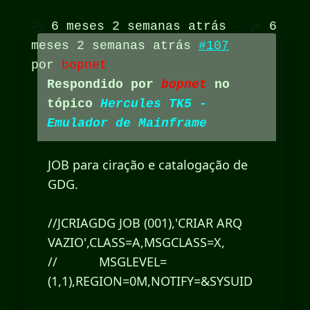
6 meses 2 semanas atrás
-
6
meses 2 semanas atrás
#107
por
bopnet
Respondido por
bopnet
no
tópico
Hercules TK5 -
Emulador de Mainframe
JOB para ciração e catalogação de
GDG.
//JCRIAGDG JOB (001),'CRIAR ARQ
VAZIO',CLASS=A,MSGCLASS=X,
// MSGLEVEL=
(1,1),REGION=0M,NOTIFY=&SYSUID