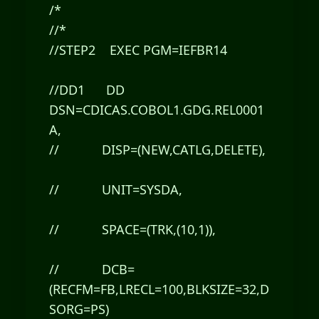
/*
//*
//STEP2 EXEC PGM=IEFBR14
//DD1 DD
DSN=CDICAS.COBOL1.GDG.REL0001
A,
// DISP=(NEW,CATLG,DELETE),
// UNIT=SYSDA,
// SPACE=(TRK,(10,1)),
// DCB=
(RECFM=FB,LRECL=100,BLKSIZE=32,D
SORG=PS)