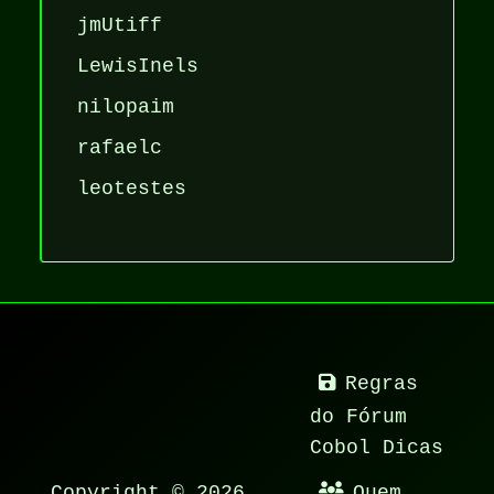
jmUtiff
LewisInels
nilopaim
rafaelc
leotestes
Regras
do Fórum
Cobol Dicas
Copyright © 2026
Quem