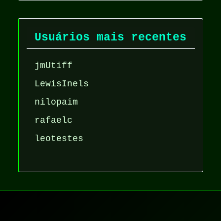
Usuários mais recentes
jmUtiff
LewisInels
nilopaim
rafaelc
leotestes