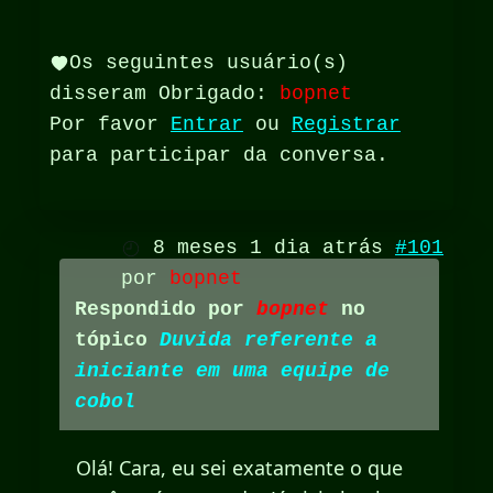
Os seguintes usuário(s)
disseram Obrigado:
bopnet
Por favor
Entrar
ou
Registrar
para participar da conversa.
8 meses 1 dia atrás
#101
por
bopnet
Respondido por
bopnet
no
tópico
Duvida referente a
iniciante em uma equipe de
cobol
Olá! Cara, eu sei exatamente o que