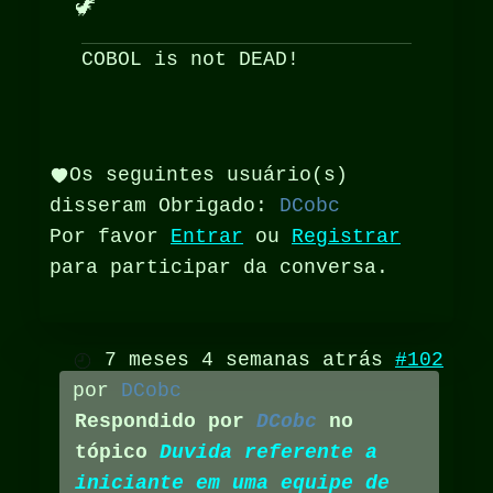
🦖
COBOL is not DEAD!
Os seguintes usuário(s)
disseram Obrigado:
DCobc
Por favor
Entrar
ou
Registrar
para participar da conversa.
7 meses 4 semanas atrás
#102
por
DCobc
Respondido por
DCobc
no
tópico
Duvida referente a
iniciante em uma equipe de